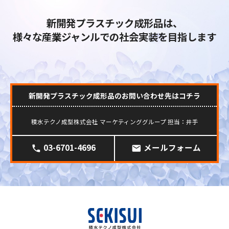
新開発プラスチック成形品は、
様々な産業ジャンルでの社会実装を目指します
新開発プラスチック成形品のお問い合わせ先はコチラ
積水テクノ成型株式会社 マーケティンググループ 担当：井手
03-6701-4696
メールフォーム
phone
mail