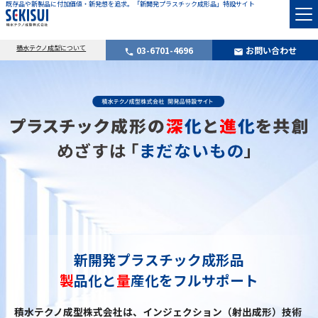
既存品や新製品に付加価値・新発想を追求。「新開発プラスチック成形品」特設サイト
積水テクノ成型について
03-6701-4696
お問い合わせ
phone
mail
新開発プラスチック成形品
製
品化と
量
産化をフルサポート
積水テクノ成型株式会社は、インジェクション（射出成形）技術